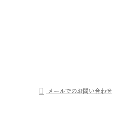
お問い合わせ
お電話でのお問い合わせ
090-7811-0022
住宅リフォー
受付／8：00～17：00
メールでのお問い合わせ
ム・リノベーションの業者なら小田原
市などで活動する株式会社TBCRAFT